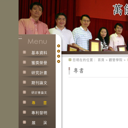
:::
基本資料
:::
您現在的位置：
首頁
>
觀管學院
>
獲獎榮譽
研究計畫
期刊論文
研討會論文
專
書
專利發明
展
演