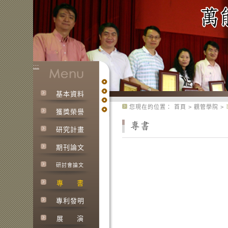
:::
基本資料
:::
您現在的位置：
首頁
>
觀管學院
>
獲獎榮譽
研究計畫
期刊論文
研討會論文
專
書
專利發明
展
演