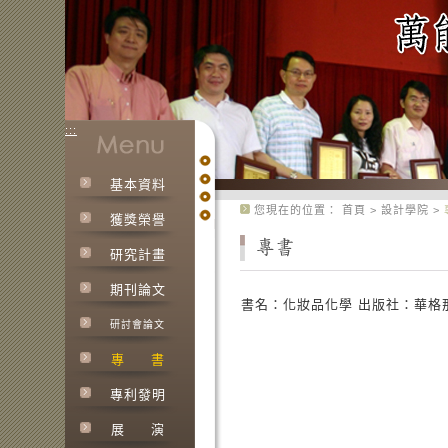
:::
基本資料
:::
您現在的位置：
首頁
>
設計學院
>
獲獎榮譽
研究計畫
期刊論文
書名：化妝品化學 出版社：華格
研討會論文
專
書
專利發明
展
演