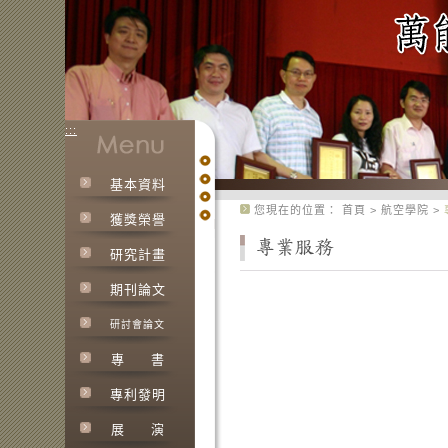
:::
基本資料
:::
您現在的位置：
首頁
>
航空學院
>
獲獎榮譽
研究計畫
期刊論文
研討會論文
專
書
專利發明
展
演