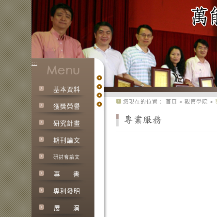
:::
基本資料
:::
您現在的位置：
首頁
>
觀管學院
>
獲獎榮譽
研究計畫
期刊論文
研討會論文
專
書
專利發明
展
演