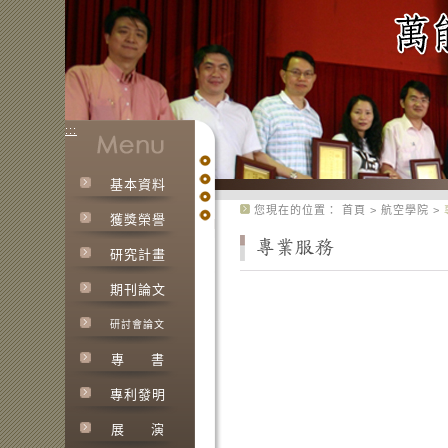
:::
基本資料
:::
您現在的位置：
首頁
>
航空學院
>
獲獎榮譽
研究計畫
期刊論文
研討會論文
專
書
專利發明
展
演