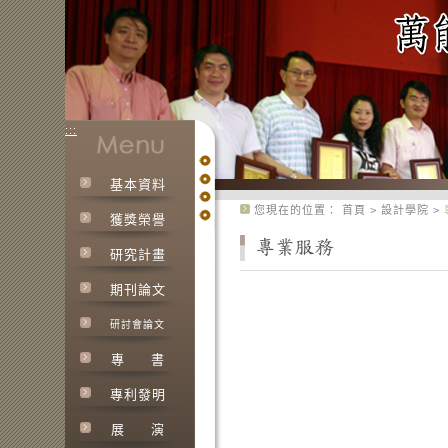
:::
基本資料
:::
您現在的位置：
首頁
>
設計學院
>
獲獎榮譽
研究計畫
期刊論文
研討會論文
專
書
專利發明
展
演