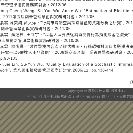
新管理學術與實務研討會，2012/06.
eong-Cheng Wang, Su-Yun Wu, Annie Wu. "Estimation of Electricit
e", 2011第五屆創新管理學術與實務研討會，2011/06.
吳素雲,陳美純,黃文洋，"行銷市場調查與策略聯盟的資訊分析之研究", 201
創新管理學術與實務研討會，2011/06.
吳素雲, 顏逸楓, 王立宇，"以基因演算法從網頁瀏覽行為預測顧客之流失"，
第四屆創新管理學術與實務研討會，2010/06.
 吳素雲, 陳尚輝，"數位醫療內容產品評估購面、行銷認知對消費者選擇決
研究—以e療達人產品為例"，2009製商整合與工業管理學術研討會，2009
pp.93-103.
i-Kuei Lin, Su-Yun Wu, “Quality Evaluation of a Stochastic Informa
twork”, 第八屆永續發展管理國際研討會,2006/11, pp.438-444
Copyright © 萬能科技大學
圖資中心
32061 桃園市中壢區萬能路 1 號 03-4515811 轉28201，最後更新