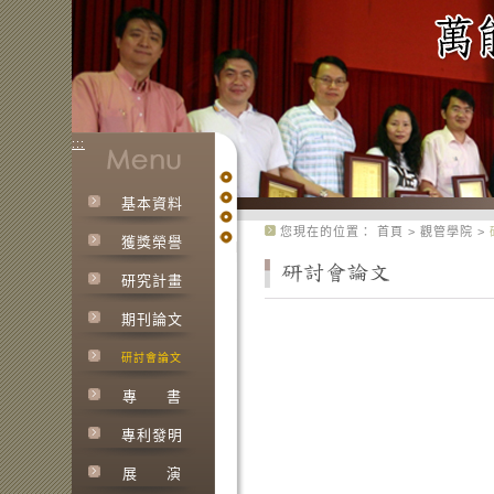
:::
基本資料
:::
您現在的位置：
首頁
>
觀管學院
>
獲獎榮譽
研究計畫
期刊論文
研討會論文
專
書
專利發明
展
演