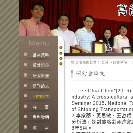
:::
基本資料
:::
您現在的位置：
首頁
>
觀管學院
>
獲獎榮譽
研究計畫
期刊論文
1. Lee Chia-Chen*(2016), L
ndustry: A cross-cultural
研討會論文
Seminar 2015, National T
專
書
of Shipping Transportati
2.李家蓁、黃思敏、王咨穎、
專利發明
分析法」探討旅客對兩岸航
展
演
8年5月。