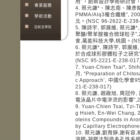
用"，創新設計學術研討會
專業服務
4. 蔡元謙*、陳志南、陳彥銘
PMMA/Alq3複合纖維”, 
學術活動
北。(NSC 96-2622-E-238
5. 陳詩宇, 郭展維, 蔡元謙
回航空學院
聚醣/聚苯胺複合微球粒子”
會,萬能科技大學,桃園。(NSC 9
6. 蔡元謙*, 陳詩宇, 郭展
於合成球形膠體粒子之研究”,
(NSC 95-2221-E-238-017
7. Yuan-Chien Tsai*, Sh
月, “Preparation of Chitos
c Approach’, 中國化學會
21-E-238-017)
8. 蔡元謙, 趙啟旭, 周冠伶,
電泳晶片中電滲流的影響”,2
9. Yuan-Chien Tsai, Tzi-
g Hsieh, En-Wei Chang, 
oteins Compounds in Arom
by Capillary Electro
10. 蔡元謙,劉育錚,謝有容,
溶膠-凝膠法製造多孔性毛細管