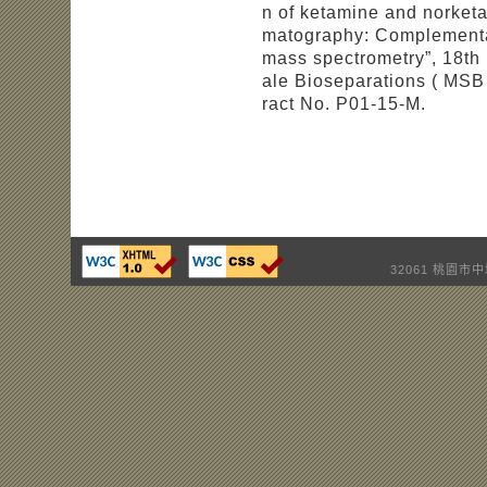
n of ketamine and norketa
matography: Complementa
mass spectrometry”, 18th
ale Bioseparations ( MSB
ract No. P01-15-M.
32061 桃園市中