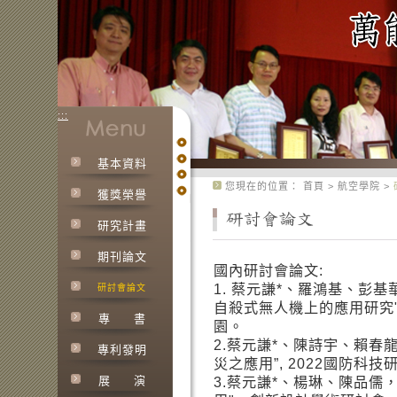
:::
基本資料
:::
您現在的位置：
首頁
>
航空學院
>
獲獎榮譽
研究計畫
期刊論文
國內研討會論文:
1. 蔡元謙*、羅鴻基、彭基
研討會論文
自殺式無人機上的應用研究"，
專
書
園。
2.蔡元謙*、陳詩宇、賴春龍,
專利發明
災之應用”, 2022國防科技
展
演
3.蔡元謙*、楊琳、陳品儒，