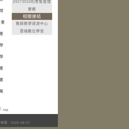
(H2730108)零售管理
實務
間
相關連結
計畫
教師教學資源中心
雲端數位學習
產
學
學
產
畫
萬
top
時間：2026-08-07