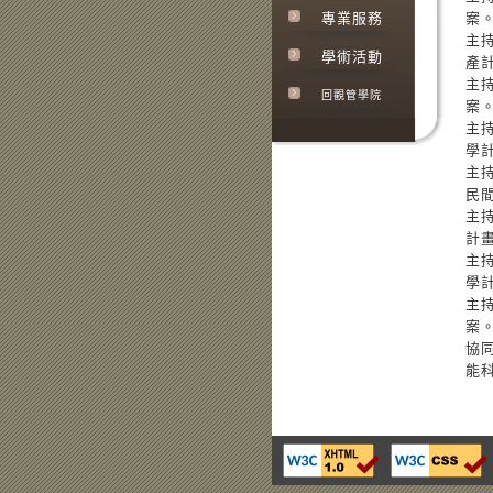
專業服務
案。
主
學術活動
產計
主
回觀管學院
案。
主
學計
主
民間
主
計畫
主
學計
主
案。
協
能