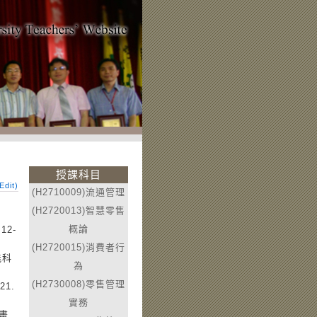
授課科目
dit)
(H2710009)流通管理
(H2720013)智慧零售
。
概論
2-
(H2720015)消費者行
能科
為
(H2730008)零售管理
1.
實務
畫