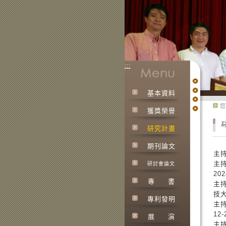
:::
基本資料
:::
您
獲獎榮譽
研究計畫
期刊論文
主持
主持
研討會論文
20
專
書
主
技大
專利發明
主持
12
展
演
主