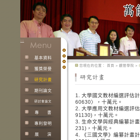
:::
基本資料
:::
您現在的位置：
首頁
>
觀管學院
>
獲獎榮譽
研究計畫
期刊論文
1. 大學國文教材編選評估計畫，
60630〉，十萬元。
研討會論文
2. 大學應用文教材編選評估計畫，
專
書
91130)，十萬元。
3. 生命文學與經典編纂計畫，98
專利發明
231)，十萬元。
展
演
4. 《三國文學》編纂計畫計畫，9