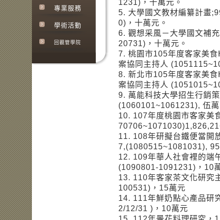
1231)，十萬元。
專業服務
5. 大學國文教材編纂計畫;99-C
0)，十萬元。
學術活動
6. 觀想采風－大學國文補充教材;1
20731)，十萬元。
回觀管學院
7. 桃園市105年度客家美
案協同主持人 (1051115~106
8. 新北市105年度客家美
案協同主持人 (1051015~10
9. 萬能科技大學招生行銷策略
(1060101~1061231), 
10. 107年度桃園市客家
70706~1071030)1,826,2
11. 108年研擬台鐵便當開放
7,(1080515~1081031), 
12. 109年華人社會裡的端午
(1090801-1091231)，1
13. 110年客家茶文化研究主持人
100531)，15萬元
14. 111年鮮奶點心產品研究 ，1
2/12/31 )，10萬元
15. 112年曇花料理研究，112-C