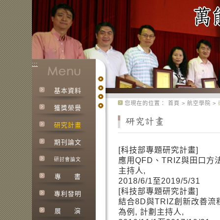
:::
基本資料
:::
您現在的位置：
首頁
>
航空學院
>
獲獎榮譽
研究計畫
期刊論文
[科技部專題研究計畫]
應用QFD、TRIZ與田口
研討會論文
主持人,
專
書
2018/6/1至2019/5/31
[科技部專題研究計畫]
專利發明
結合8D與TRIZ創新改善
展
演
為例, 計劃主持人,