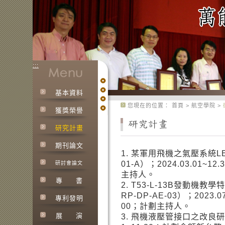
:::
基本資料
:::
您現在的位置：
首頁
>
航空學院
>
獲獎榮譽
研究計畫
期刊論文
1. 某軍用飛機之氣壓系統LE
01-A）；2024.03.01~
研討會論文
主持人。
專
書
2. T53-L-13B發動機
RP-DP-AE-03）；2023.
專利發明
00；計劃主持人。
展
演
3. 飛機液壓管接口之改良研究（1