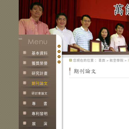
:::
基本資料
:::
您現在的位置：
首頁
>
航空學院
>
獲獎榮譽
研究計畫
期刊論文
研討會論文
專
書
專利發明
展
演