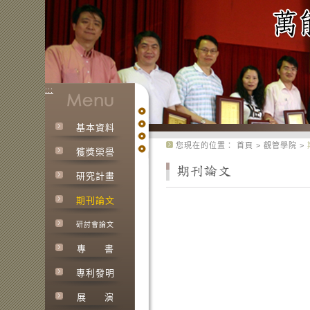
:::
基本資料
:::
您現在的位置：
首頁
>
觀管學院
>
獲獎榮譽
研究計畫
期刊論文
研討會論文
專
書
專利發明
展
演