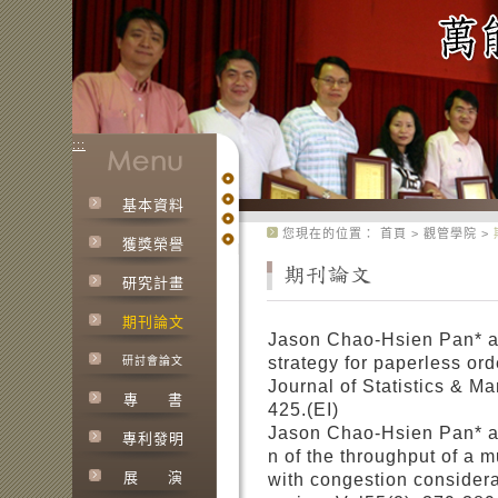
:::
基本資料
:::
您現在的位置：
首頁
>
觀管學院
>
獲獎榮譽
研究計畫
期刊論文
Jason Chao-Hsien Pan* a
strategy for paperless ord
研討會論文
Journal of Statistics & M
專
書
425.(EI)
Jason Chao-Hsien Pan* a
專利發明
n of the throughput of a m
展
演
with congestion considera