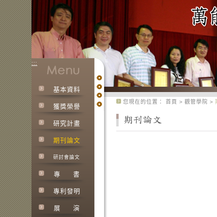
:::
基本資料
:::
您現在的位置：
首頁
>
觀管學院
>
獲獎榮譽
研究計畫
期刊論文
研討會論文
專
書
專利發明
展
演