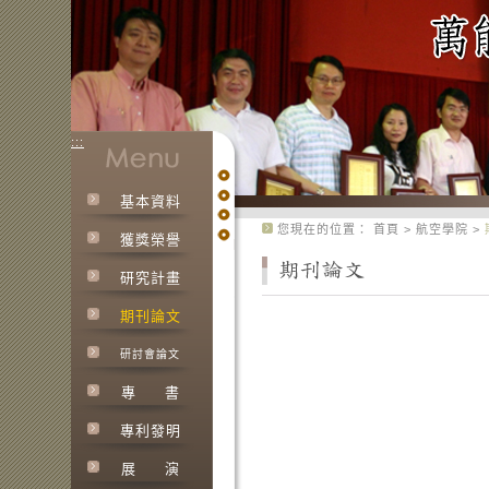
:::
基本資料
:::
您現在的位置：
首頁
>
航空學院
>
獲獎榮譽
研究計畫
期刊論文
研討會論文
專
書
專利發明
展
演