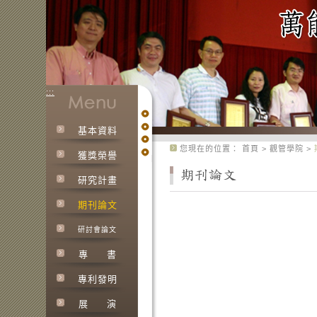
:::
基本資料
:::
您現在的位置：
首頁
>
觀管學院
>
獲獎榮譽
研究計畫
期刊論文
研討會論文
專
書
專利發明
展
演