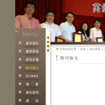
:::
基本資料
:::
您現在的位置：
首頁
>
設計學院
>
獲獎榮譽
研究計畫
期刊論文
研討會論文
專
書
專利發明
展
演