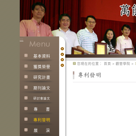
:::
基本資料
:::
您現在的位置：
首頁
>
觀管學院
>
獲獎榮譽
研究計畫
期刊論文
研討會論文
專
書
專利發明
展
演