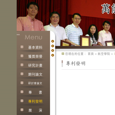
:::
基本資料
:::
您現在的位置：
首頁
>
航空學院
>
獲獎榮譽
研究計畫
期刊論文
研討會論文
專
書
專利發明
展
演