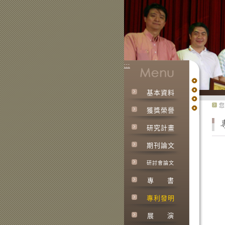
:::
基本資料
:::
您
獲獎榮譽
研究計畫
期刊論文
研討會論文
專
書
專利發明
展
演