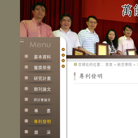
:::
基本資料
:::
您現在的位置：
首頁
>
航空學院
>
獲獎榮譽
研究計畫
期刊論文
研討會論文
專
書
專利發明
展
演