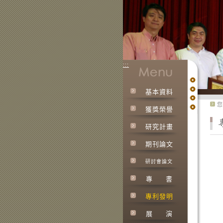
:::
基本資料
:::
您
獲獎榮譽
研究計畫
期刊論文
研討會論文
專
書
專利發明
展
演