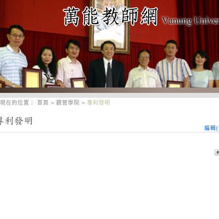
現在的位置：
首頁
>
觀管學院
>
專利發明
編輯(E