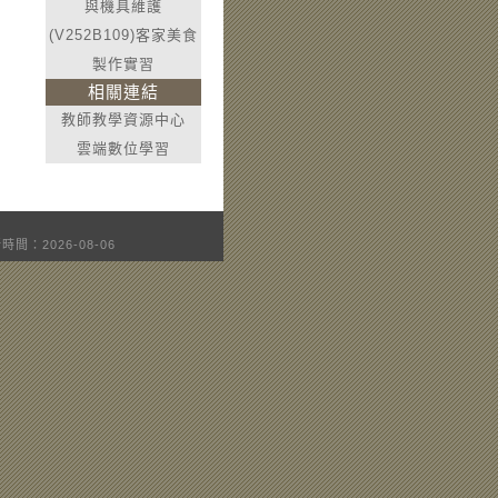
與機具維護
(V252B109)客家美食
製作實習
相關連結
教師教學資源中心
雲端數位學習
時間：2026-08-06