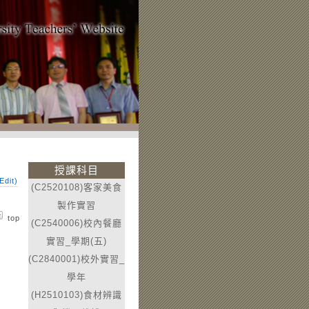
授課科目
dit)
(C2520108)客家美食
製作實習
top
(C2540006)校內餐廳
實習_學期(五)
(C2840001)校外實習_
學年
(H2510103)食材辨識