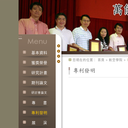
:::
基本資料
:::
您現在的位置：
首頁
>
航空學院
>
獲獎榮譽
研究計畫
期刊論文
研討會論文
專
書
專利發明
展
演