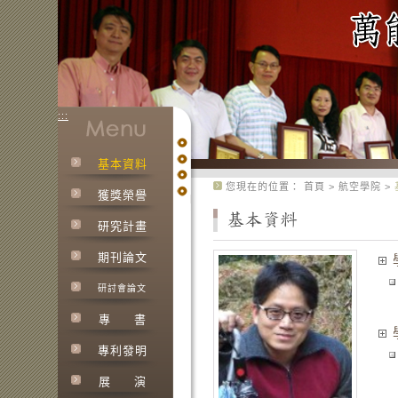
:::
基本資料
:::
您現在的位置：
首頁
>
航空學院
>
獲獎榮譽
研究計畫
期刊論文
研討會論文
專
書
專利發明
展
演