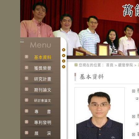
:::
基本資料
:::
您現在的位置：
首頁
>
觀管學院
>
獲獎榮譽
研究計畫
期刊論文
研討會論文
專
書
專利發明
展
演