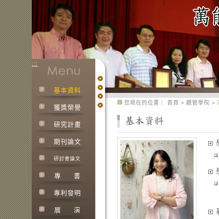
:::
基本資料
:::
您現在的位置：
首頁
>
觀管學院
>
獲獎榮譽
研究計畫
期刊論文
研討會論文
專
書
專利發明
展
演