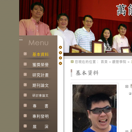
:::
基本資料
:::
您現在的位置：
首頁
>
觀管學院
>
獲獎榮譽
研究計畫
期刊論文
研討會論文
專
書
專利發明
展
演