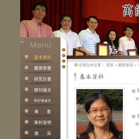
:::
基本資料
:::
您現在的位置：
首頁
>
觀管學院
>
獲獎榮譽
研究計畫
期刊論文
研討會論文
專
書
專利發明
展
演