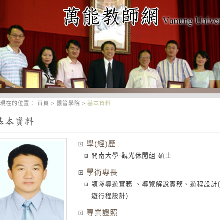
現在的位置：
首頁
>
觀管學院
>
基本資料
學(經)歷
開南大學-觀光休閒組 碩士
學術專長
領隊導遊實務 、導覽解說實務、遊程設計
遊行程設計)
專業證照