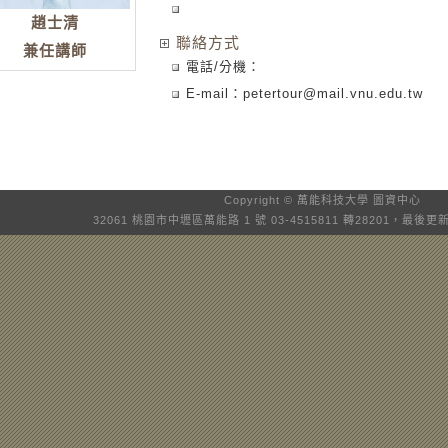
趙士清
聯絡方式
兼任講師
電話/分機：
E-mail：
petertour@mail.vnu.edu.tw
Copyright © 萬能科技大學
圖資中心
32061 桃園市中壢區萬能路 1 號 03-4515811 轉28201，最後更新