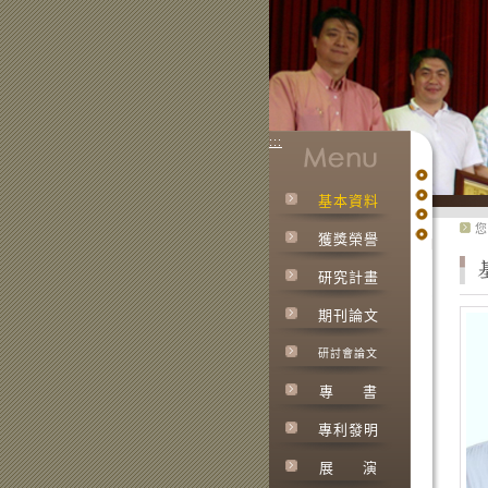
:::
基本資料
:::
您
獲獎榮譽
研究計畫
期刊論文
研討會論文
專
書
專利發明
展
演