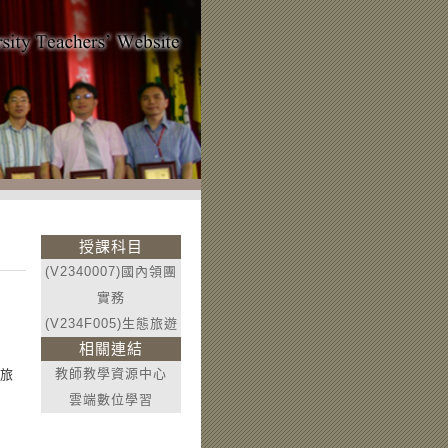
授課科目
(V2340007)國內領團
實務
(V234F005)生態旅遊
相關連結
教師教學資源中心
(旅
雲端數位學習