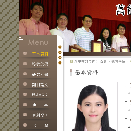
:::
基本資料
:::
您現在的位置：
首頁
>
觀管學院
>
獲獎榮譽
研究計畫
期刊論文
研討會論文
專
書
專利發明
展
演