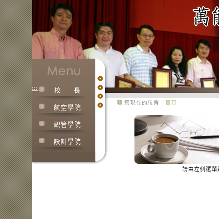
:::
校
長
您現在的位置：
首頁
航空學院
:::
觀管學院
設計學院
請由左側選單