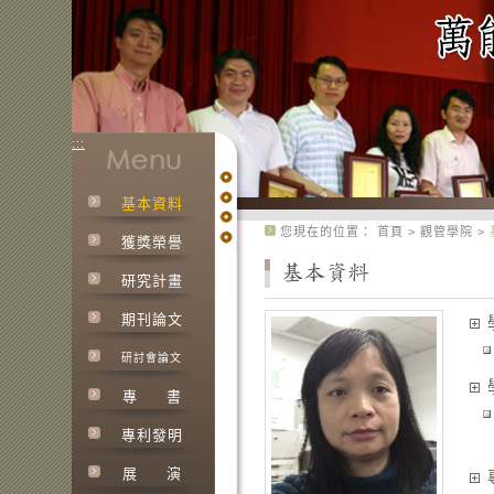
:::
基本資料
:::
您現在的位置：
首頁
>
觀管學院
>
獲獎榮譽
研究計畫
期刊論文
研討會論文
專
書
專利發明
展
演