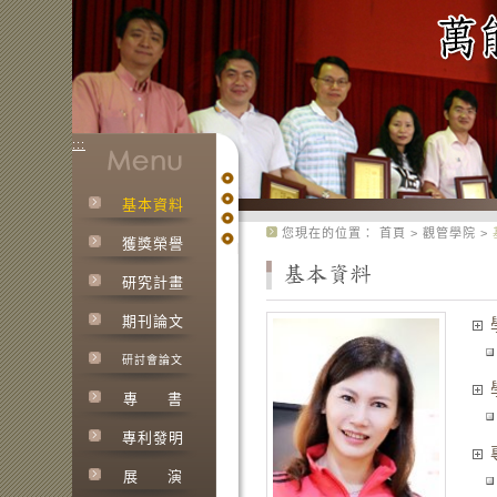
:::
基本資料
:::
您現在的位置：
首頁
>
觀管學院
>
獲獎榮譽
研究計畫
期刊論文
研討會論文
專
書
專利發明
展
演