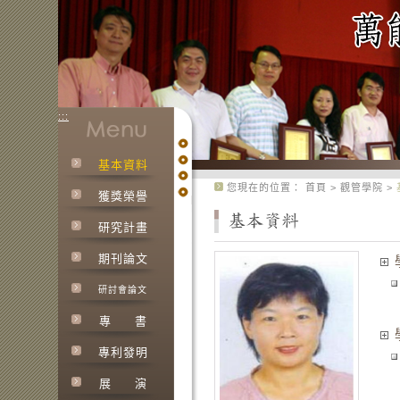
:::
基本資料
:::
您現在的位置：
首頁
>
觀管學院
>
獲獎榮譽
研究計畫
期刊論文
研討會論文
專
書
專利發明
展
演