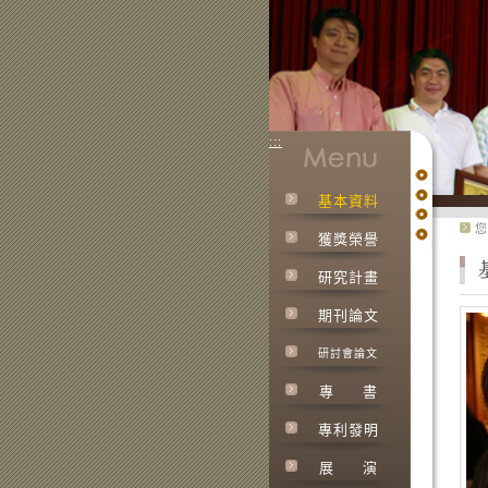
:::
基本資料
:::
您
獲獎榮譽
研究計畫
期刊論文
研討會論文
專
書
專利發明
展
演