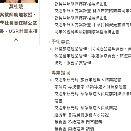
會轉型培訓團隊課程編排企劃
莫桂娥
交通部紓困方案計畫-桃園市旅館商業同業
案教師助理教授、
會轉型培訓團隊課程編排企劃
學社會責任辦公室
交通部紓困方案計畫-中華民國觀光旅館商
長、USR計畫主持
同業公會轉型培訓團隊課程編排企劃
人
學術專長
郵輪旅遊經營管理、民宿經營管理實務、
休閒產業經營管理、導遊領隊實務、旅遊
技巧、服務品質管理
專業證照
交通部觀光局 旅行業經理人結業證書
考試院 專技普考-華語導遊人員及格證書
交通部觀光局 華語導遊人員職前訓練班結
證書
交通部觀光局 華語導遊人員執業證
經濟部 會議展覽服務人才認證
勞委會 乙級證照 門市服務
勞委會 丙級證照 調酒