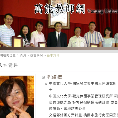
現在的位置：
首頁
>
觀管學院
>
基本資料
學(經)歷
中國文化大學-國家發展與中國大陸研究所
士
中國文化大學-觀光休閒事業管理研究所 
交通部觀光局 好客民宿遴選活動計畫 委
練講師、實地訪查委員
交通部紓困方案計畫-桃園市旅行商業同業