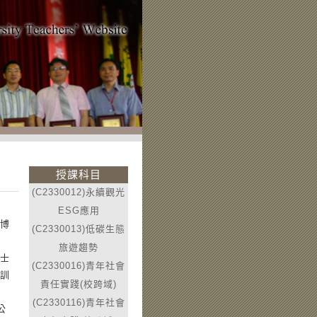
授課科目
(C2330012)永續觀光
ESG應用
 博
(C2330013)低碳生態
旅遊趨勢
碩士
(C2330016)青年社會
員訓
責任實踐(校跨域)
(C2330116)青年社會
公