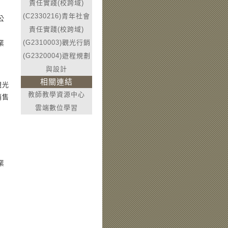
責任實踐(校跨域)
(C2330216)青年社會
公
責任實踐(校跨域)
(G2310003)觀光行銷
業
(G2320004)遊程規劃
與設計
相關連結
觀光
教師教學資源中心
銷售
雲端數位學習
業