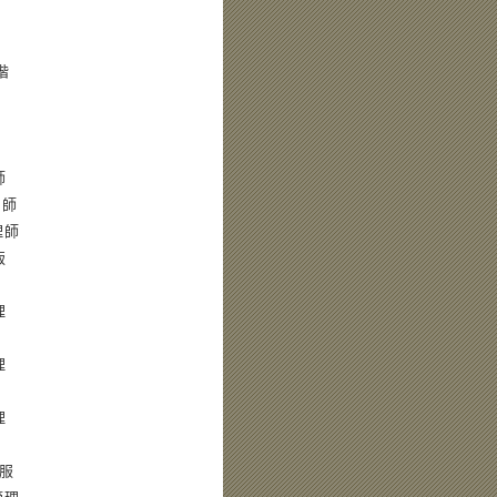
階
師
劃師
理師
版
理
理
理
質服