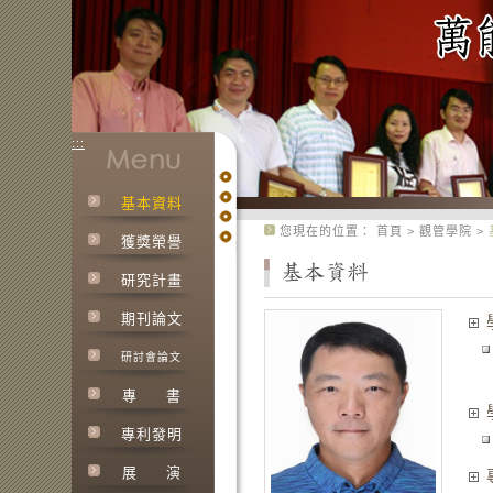
:::
基本資料
:::
您現在的位置：
首頁
>
觀管學院
>
獲獎榮譽
研究計畫
期刊論文
研討會論文
專
書
專利發明
展
演