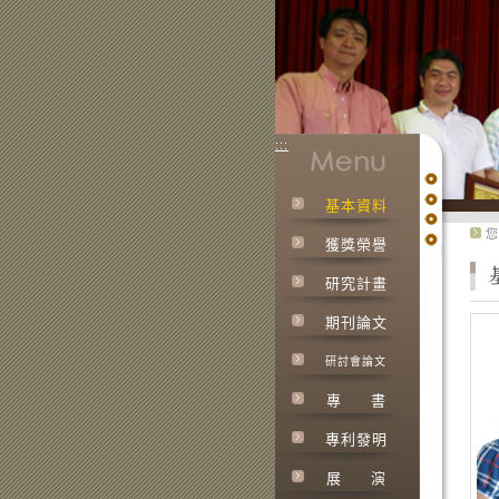
:::
基本資料
:::
您
獲獎榮譽
研究計畫
期刊論文
研討會論文
專
書
專利發明
展
演