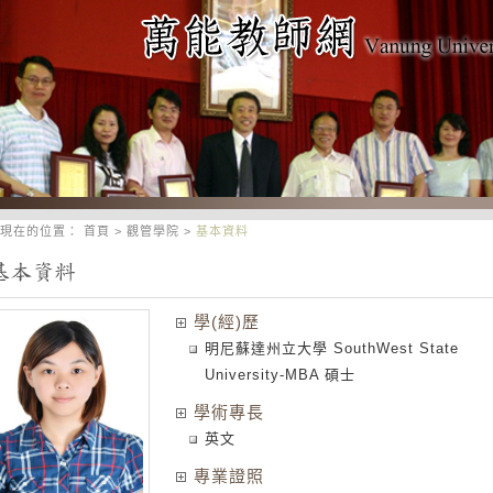
現在的位置：
首頁
>
觀管學院
>
基本資料
學(經)歷
明尼蘇達州立大學 SouthWest State
University-MBA 碩士
學術專長
英文
專業證照