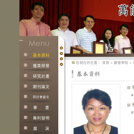
:::
基本資料
:::
您現在的位置：
首頁
>
觀管學院
>
獲獎榮譽
研究計畫
期刊論文
研討會論文
專
書
專利發明
展
演