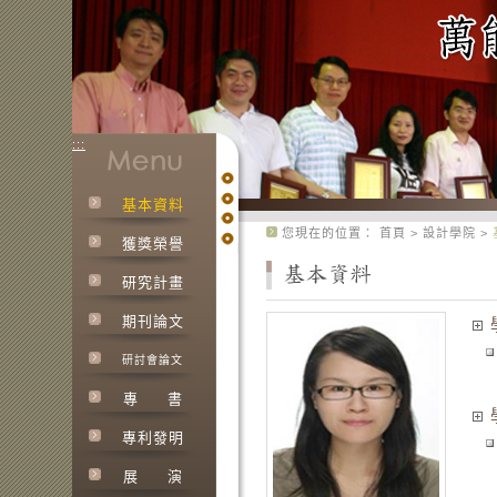
:::
基本資料
:::
您現在的位置：
首頁
>
設計學院
>
獲獎榮譽
研究計畫
期刊論文
研討會論文
專
書
專利發明
展
演