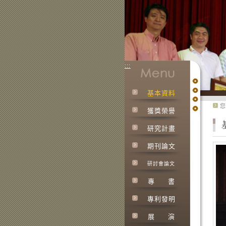
:::
基本資料
:::
您
獲獎榮譽
研究計畫
期刊論文
研討會論文
專
書
專利發明
展
演