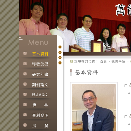
:::
基本資料
:::
您現在的位置：
首頁
>
觀管學院
>
獲獎榮譽
研究計畫
期刊論文
研討會論文
專
書
專利發明
展
演