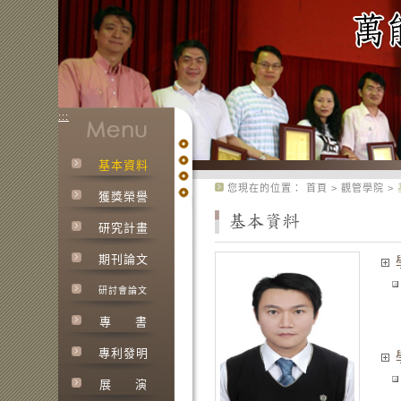
:::
基本資料
:::
您現在的位置：
首頁
>
觀管學院
>
獲獎榮譽
研究計畫
期刊論文
研討會論文
專
書
專利發明
展
演