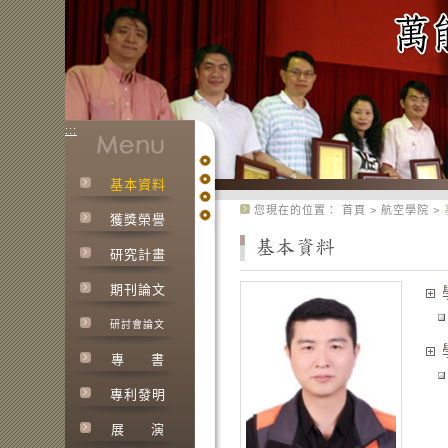
:::
基本資料
:::
您現在的位置：
首頁
>
航空學院
>
獲獎榮譽
研究計畫
期刊論文
研討會論文
專
書
專利發明
展
演