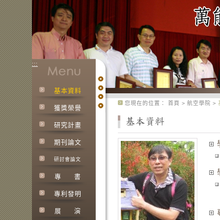
:::
基本資料
:::
您現在的位置：
首頁
>
航空學院
>
獲獎榮譽
研究計畫
期刊論文
研討會論文
專
書
專利發明
展
演