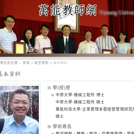
現在的位置：
首頁
>
航空學院
>
基本資料
學(經)歷
中原大學-機械工程所 博士
中原大學-機械工程所 碩士
萬能科技大學-企業管理系暨經營管理研究
碩士
學術專長
職涯規劃、輔導，物流、供應鏈管理，電