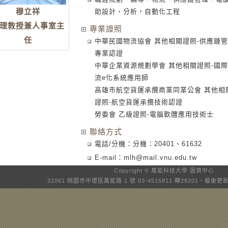
穆立祥
助設計、分析，自動化工程
理教授兼人事室主
專業證照
任
中華民國物流協會 其他相關證照-供應鏈
專業認證
中華企業資源規劃學會 其他相關證照-國
流e化系統應用師
高雄市航空貨運承攬商業同業公會 其他相
證照-航空貨運承攬技術認證
勞委會 乙級證照-電腦軟體應用技術士
聯絡方式
電話/分機：分機：20401、61632
E-mail：
mlh@mail.vnu.edu.tw
Copyright © 萬能科技大學
圖資中心
32061 桃園市中壢區萬能路 1 號 03-4515811 轉28201，最後更新