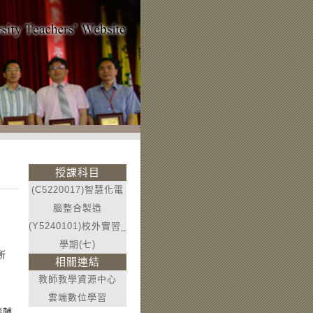
授課科目
(C5220017)智慧化電
腦整合製造
(Y5240101)校外實習_
學期(七)
所
相關連結
教師教學資源中心
雲端數位學習
腦輔