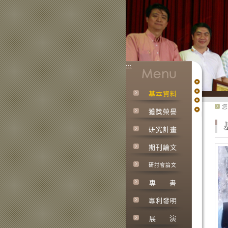
:::
基本資料
:::
您
獲獎榮譽
研究計畫
期刊論文
研討會論文
專
書
專利發明
展
演